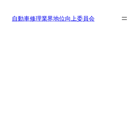
内
容
自動車修理業界地位向上委員会
を
ス
キ
ッ
プ