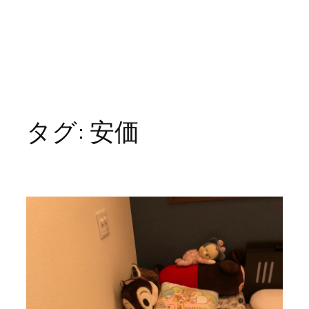
タグ:
安価