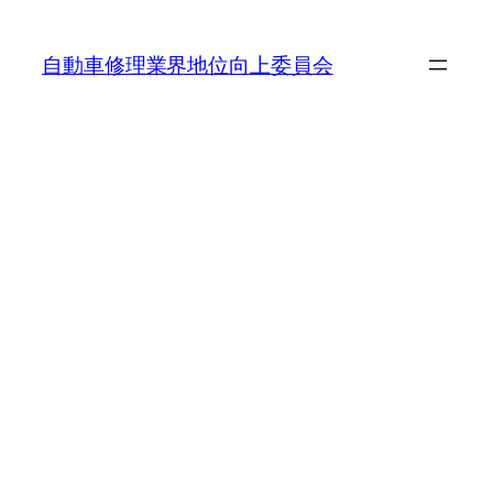
内
容
自動車修理業界地位向上委員会
を
ス
キ
ッ
プ