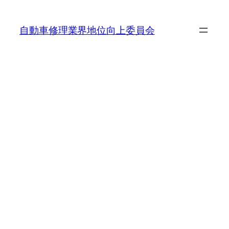
内
容
自動車修理業界地位向上委員会
を
ス
キ
ッ
プ