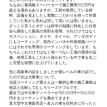
ちなみに最高級スーパーカーで施工費用100万円を
超える場合もありますが、工程や使用している材
料、設備を見ましたし実際にこだわりを持って作業
していた私から見れば決して高いとは思いません。
ざっくり言うとボディは科学の知識に特化した社長
自ら調合した最高の溶剤を使用。それだけではなく
サスペンション、タイヤ、ホイール、アンダボディ
にもコーティング。室内インパネや外装樹脂パーツ
にはそれぞれ専用のコーティングをしています。も
ちろんこれだけではなく埃一つない工場の環境や設
備、使用工具もこだわり抜かれている中で車を丸ご
と完璧な状態に仕上げていました。
先に高級車の話をしましたが億レベルの車の話でし
たので次は大衆車について。
当該コーティング屋さんは一般的な車の施工価格は
他店と比較してむしろリーズナブルです。
最近では中古車ディーラーが150,000円〜300,000
円するコーティングを薦めてきます。
某大型中古車販売店へ友人の車を目利きに行ったと