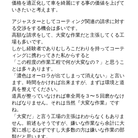
価格を適正化して車を綺麗にする事の価値を上げて
いきたいと考えます。
アジャスターとしてコーティング関連の請求に対す
る交渉をする機会は多いです。
高額な請求をして、大変な作業だと主張してくる工
場も多いです。
しかし経験者でありむしろこだわりを持ってコーテ
ィングに携わってきた私からすると
「この程度の作業工程で何が大変なの？」と思うこ
とは多々あります。
「濃色はオーロラが出てしまって消えない」と言い
ます。時間をかければ出来ますが、まずは環境と道
具を整えてください。
道具が整っていなければ車全周を３〜５回磨かなけ
ればなりません。それは当然『大変な作業』です
ね。
「大変だ」と言う工場の主張はわからなくもありま
せん。前述もそうですが、嫌いな作業なら余計に大
変に感じるはずですし大多数の方は嫌いな作業の部
類だと思います。