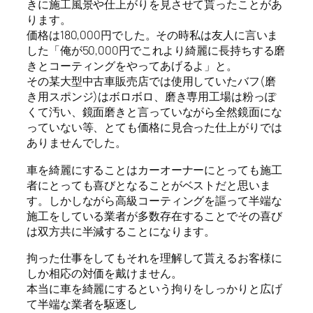
きに施工風景や仕上がりを見させて貰ったことがあ
ります。
価格は180,000円でした。その時私は友人に言いま
した「俺が50,000円でこれより綺麗に長持ちする磨
きとコーティングをやってあげるよ」と。
その某大型中古車販売店では使用していたバフ(磨
き用スポンジ)はボロボロ、磨き専用工場は粉っぽ
くて汚い、鏡面磨きと言っていながら全然鏡面にな
っていない等、とても価格に見合った仕上がりでは
ありませんでした。
車を綺麗にすることはカーオーナーにとっても施工
者にとっても喜びとなることがベストだと思いま
す。しかしながら高級コーティングを謳って半端な
施工をしている業者が多数存在することでその喜び
は双方共に半減することになります。
拘った仕事をしてもそれを理解して貰えるお客様に
しか相応の対価を戴けません。
本当に車を綺麗にするという拘りをしっかりと広げ
て半端な業者を駆逐し