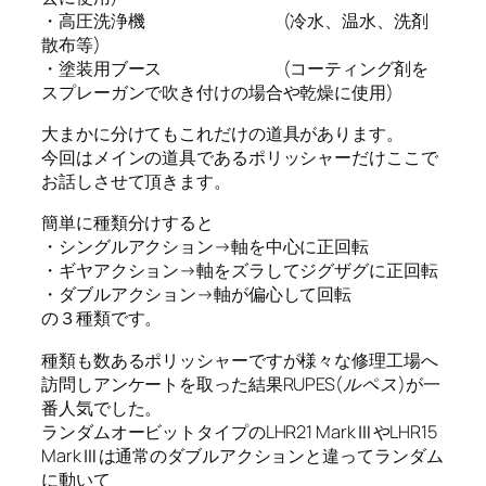
・高圧洗浄機 (冷水、温水、洗剤
散布等)
・塗装用ブース (コーティング剤を
スプレーガンで吹き付けの場合や乾燥に使用)
大まかに分けてもこれだけの道具があります。
今回はメインの道具であるポリッシャーだけここで
お話しさせて頂きます。
簡単に種類分けすると
・シングルアクション→軸を中心に正回転
・ギヤアクション→軸をズラしてジグザグに正回転
・ダブルアクション→軸が偏心して回転
の３種類です。
種類も数あるポリッシャーですが様々な修理工場へ
訪問しアンケートを取った結果RUPES(
ルペス
)が一
番人気でした。
ランダムオービットタイプのLHR21 MarkⅢやLHR15
MarkⅢは通常のダブルアクションと違ってランダム
に動いて