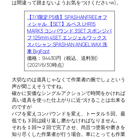
は間違って踏まないようお気をつけくださいw)。
【7/1限定 P5倍】SPASHANFREEオフ
ィシャル 【SET】ルペス LHR15
MARK3 コンパウンド 3SET スポンジバ
フ 125mm 4SET エンジェルワックス
スパシャン SPASHAN ANGEL WAX 洗
車 BigFoot
価格：94430円（税込、送料別)
(2021/6/30時点)
大切なのは道具じゃなくて作業者の腕でしょという
声が聞こえそうですね。
確かに安価なシングルアクションで時間をかければ
高い道具を使った仕上がりに近づけることは出来る
のですが
バフを変えコンパウンドを変え、トータル５回、最
低でも３回は繰り返し磨かなければなりません。
それを１回〜２回で完了させ、尚且つ塗装や磨きを
知り尽くした作業者が行う場合。車にとっても作業