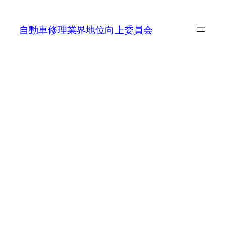
内
容
自動車修理業界地位向上委員会
を
ス
キ
ッ
プ