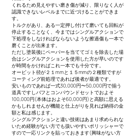
くれるため見えやすい磨き傷が減り、限りなく人が
認識できないレベルまでに近づけることができま
す。
トルクがあり、ある一定押し付けて磨いても回転が
停止することなく、今まではシングルアクションで
下処理をしなければならないような擦過傷も一本で
磨くことが出来ます。
ただし塗装後にペーパーを当ててゴミを除去した場
合はシングルアクションを使用した方が早いのです
が時間をかければこれ一本でも十分です。
オービット径が２１mmと１５mmの２種類ですが
コーティング前処理であれば後者が最適です。
安いものであれば一式30,000円〜50,000円で揃う
道具ですしバフとコンパウンドセットでおよそ
100,000円(本体はおよそ60,000円)と高額に思える
かもしれませんが機能と仕上がりを見れば納得の金
額と私は感じます。
シングルアクションと違い技術はあまり求められな
いため経験がない方でも扱いやすいポリッシャーで
すので一応リンクを貼っておきます(興味がない方