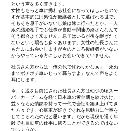
という声を多く聞きます。
女性ももっと車に携わる社会になってほしいもので
すが基本的には男性が後継者として選ばれる世で、
そもそも息子がいないし娘は嫁に行ったとか。一人
娘の結婚相手でも仕事が自動車関連の婿さんなんて
そう都合よく来ません。息子はいるが後を継ぎたく
ないという場合も多々あります。女性の社長さんに
もたまにお会いしますが今のところ後継者がいない
からやっている方にしかお会いできていません。
社長さん方からは「俺の代で終わりかなぁ」「死ぬ
までボチボチ車いじって暮らすよ」なんて声をよく
耳にします。
今、引退を目前にされた社長さん方は幼少の頃スー
パーカーブームを経て日本車の黄金期を駆け抜け、
並々ならぬ情熱を持って一代で会社を築き上げてき
た方々です。心底車が好きでそれを原動力に仕事を
してこられたのだと思います。だから現役を退く年
齢でも自動車の仕事に携ることができるのではない
でしょうか。