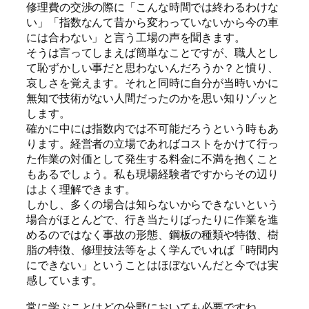
修理費の交渉の際に「こんな時間では終わるわけな
い」「指数なんて昔から変わっていないから今の車
には合わない」と言う工場の声を聞きます。
そうは言ってしまえば簡単なことですが、職人とし
て恥ずかしい事だと思わないんだろうか？と憤り、
哀しさを覚えます。それと同時に自分が当時いかに
無知で技術がない人間だったのかを思い知りゾッと
します。
確かに中には指数内では不可能だろうという時もあ
ります。経営者の立場であればコストをかけて行っ
た作業の対価として発生する料金に不満を抱くこと
もあるでしょう。私も現場経験者ですからその辺り
はよく理解できます。
しかし、多くの場合は知らないからできないという
場合がほとんどで、行き当たりばったりに作業を進
めるのではなく事故の形態、鋼板の種類や特徴、樹
脂の特徴、修理技法等をよく学んでいれば「時間内
にできない」ということはほぼないんだと今では実
感しています。
常に学ぶことはどの分野においても必要ですね。