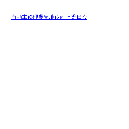
内
容
自動車修理業界地位向上委員会
を
ス
キ
ッ
プ