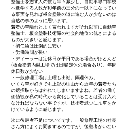
整備士を志す人の数も年々減少し、自動車専門学校
へ進学する人数が10年前の三分の一以下になってい
る事実を見れば板金塗装の道に進む人が少ないのは
当然の事のように思います。
若者の車離れとよく言われますがそれ以前に自動車
整備士、板金塗装技術職の社会的地位の低さによる
ものが大きいと感じます。
・初任給は圧倒的に安い
・労働時間が長い
・ディーラーは定休日が平日である場合がほとんど
(板金塗装内製工場では日曜 定休の場合あり)、年間
休日数が少ない
・一般修理工場は土曜も出勤。隔週休み。
いくら車が好きでも上記の理由から近年の若者たち
の選択肢からは外れてしまいますよね。若者の働く
価値観が私の時代から変化していることは受け入れ
なければならない事ですが、技術者減少に拍車をか
けているように感じます。
次に後継者不足についてです。一般修理工場の社長
さん方によくお聞きするのですが、後継者がいない