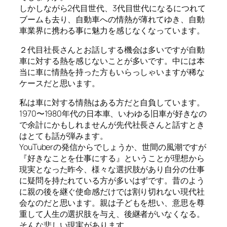
しかしながら2代目世代、3代目世代になるにつれて
ブームも去り、自動車への情熱が薄れてゆき、自動
車業界に携わる事に魅力を感じなくなっています。
２代目社長さんとお話しする機会は多いですが自動
車に対する熱を感じないことが多いです。中には本
当に車に情熱を持った方もいらっしゃいますが稀な
ケースだと思います。
私は車に対する情熱はある方だと自負しています。
1970〜1980年代の日本車、いわゆる旧車が好きなの
で余計にかもしれませんが先代社長さんと話すとき
はとても話が弾みます。
YouTuberの発信からでしょうか、世間の風潮ですが
『好きなことを仕事にする』ということが理想から
現実となった昨今、様々な選択肢があり自分の仕事
に疑問を持たれている方が多いはずです。昔のよう
に親の後を継ぐ使命感だけでは割り切れない現代社
会なのだと思います。親は子どもを想い、意思を尊
重して人生の選択肢を与え、後継者がいなくなる。
そんな悲しい現実があります。