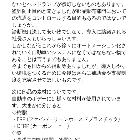
ないとヘッドランプが点灯しないものもあります。
盗難防止目的と聞きましたが部品販売部門において
の流通をコントロールする目的もあるのではないで
しょうか。
診断機は決して安い物ではなく、導入に躊躇される
社長さんもいらっしゃいます。
しかしながらこれから徐々にオートメーション化さ
れていく自動車のシステムになくてはならない物で
あることは言うまでもありません。
今までも国からの補助等ありましたが、導入しやす
い環境をつくるために今後はさらに補助金や支援制
度を充実させてほしいものです。
次に部品の素材についてです。
自動車のボデーには様々な材料が使用されていま
す。大まかに分けると
◇樹脂
・FRP (ファイバーリーンホースドプラスチック)
・CFRP (カーボン 〃 )
◇鉄
・高張力鋼板(熱間、冷間など)