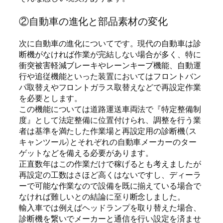
②自動車の進化と部品素材の変化
次に自動車の進化についてです。現代の自動車は診
断機がなければ作業が完結しない場合が多く、特に
衝突被害軽減ブレーキやレーンキープ機能、自動運
行や追従機能といった装置においてはフロントバン
パ取替えやフロントガラス取替えなどで再設定作業
を必要とします。
この機能については道路運送車両法で『特定整備制
度』として法定整備に位置付けられ、調整を行う業
者は基準を満たした作業場と再設定用の診断機(ス
キャンツール)とそれぞれの自動車メーカーのター
ゲットなどを備える必要があります。
正直数年はこの作業だけで稼げるとも考えましたが
再設定の工数はさほど高くはないですし、ディーラ
ーで可能な作業なので設備を既に揃えている場合で
なければ難しいとの結論に至り断念しました。
輸入車では例えばヘッドランプを取り替えた場合、
診断機を繋いでメーカーと通信を行い設定を済ませ