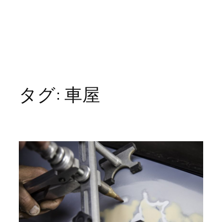
タグ:
車屋